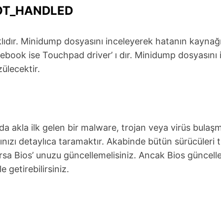
OT_HANDLED
ıdır. Minidump dosyasını inceleyerek hatanın kaynağını
 Notebook ise Touchpad driver’ ı dır. Minidump dosyasını
ülecektir.
la ilk gelen bir malware, trojan veya virüs bulaşmış
rınızı detaylıca taramaktır. Akabinde bütün sürücüleri 
 Bios’ unuzu güncellemelisiniz. Ancak Bios güncellem
 getirebilirsiniz.