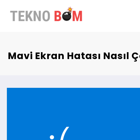
İçeriğe
atla
Mavi Ekran Hatası Nasıl Ç