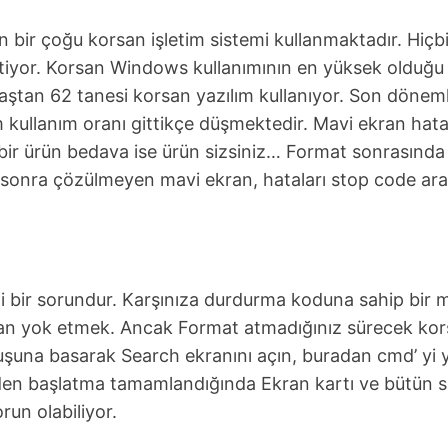
in bir çoğu korsan işletim sistemi kullanmaktadır. Hiçb
ketiyor. Korsan Windows kullanımının en yüksek olduğu ü
aştan 62 tanesi korsan yazılım kullanıyor. Son dönem
lım kullanım oranı gittikçe düşmektedir. Mavi ekran hat
 ürün bedava ise ürün sizsiniz… Format sonrasında B
 sonra çözülmeyen mavi ekran, hataları stop code araşt
gili bir sorundur. Karşınıza durdurma koduna sahip bir 
dan yok etmek. Ancak Format atmadığınız sürecek korsan
na basarak Search ekranını açın, buradan cmd’ yi yön
niden başlatma tamamlandığında Ekran kartı ve bütün s
run olabiliyor.