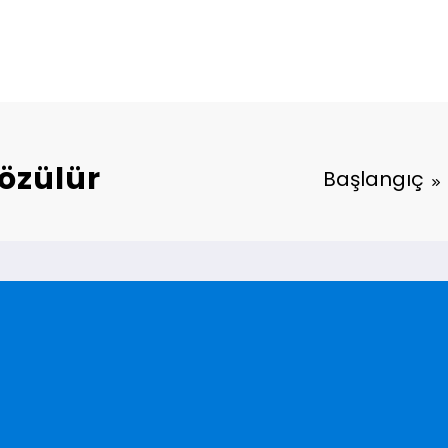
özülür
Başlangıç