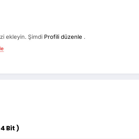
izi ekleyin. Şimdi
Profili düzenle
.
le
4 Bit )