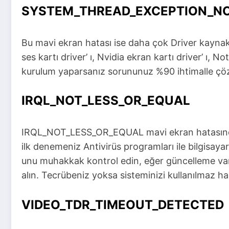
SYSTEM_THREAD_EXCEPTION_N
Bu mavi ekran hatası ise daha çok Driver kaynakl
ses kartı driver’ ı, Nvidia ekran kartı driver’ ı,
kurulum yaparsanız sorununuz %90 ihtimalle çöz
IRQL_NOT_LESS_OR_EQUAL
IRQL_NOT_LESS_OR_EQUAL mavi ekran hatasında ak
ilk denemeniz Antivirüs programları ile bilgisaya
unu muhakkak kontrol edin, eğer güncelleme varsa
alın. Tecrübeniz yoksa sisteminizi kullanılmaz hale
VIDEO_TDR_TIMEOUT_DETECTED