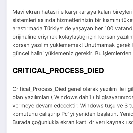
Mavi ekran hatası ile karşı karşıya kalan bireyler
sistemleri aslında hizmetlerinizin bir kısmını tü
araştırmada Türkiye’ de yaşayan her 100 vatand
orijinaline erişmek kolaylaştığı için korsan yazı
korsan yazılım yüklememek! Unutmamak gerek bir
güncel halini yüklemeniz gerekir. Bu işlemlerden
CRITICAL_PROCESS_DIED
Critical_Process_Died genel olarak yazılım ile il
olan yazılımları ( Windows dahil ) bilgisayarınız
vermeye devam edecektir. Windows tuşu ve S tuşu
komutunu çalıştırıp Pc’ yi yeniden başlatın. Ye
Burada çoğunlukla ekran kartı driverı kaynaklı so