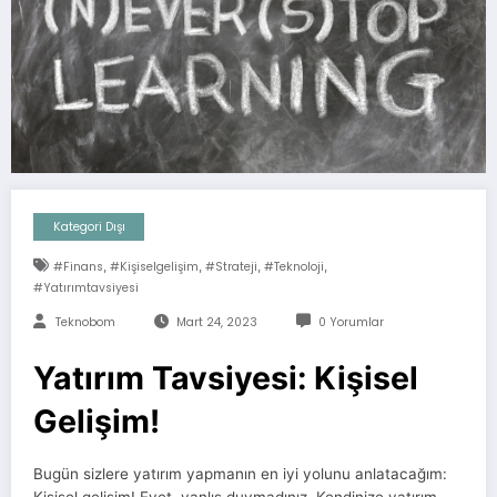
Kategori Dışı
,
,
,
,
#finans
#kişiselgelişim
#strateji
#teknoloji
#yatırımtavsiyesi
Teknobom
Mart 24, 2023
0 Yorumlar
Yatırım Tavsiyesi: Kişisel
Gelişim!
Bugün sizlere yatırım yapmanın en iyi yolunu anlatacağım:
Kişisel gelişim! Evet, yanlış duymadınız. Kendinize yatırım